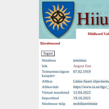
Hiidlased Va
Sündmused
Sündmus
teenistus
Isik
August Enn
Toimumise/alguse
07.02.1919
kuupäev
Allikas
Lääne-Saare sõjaväerin
Allikaviide
https://www.ra.ee/dgs
Viimati muudetud
12.04.2022
Imporditud
19.10.2021
Sündmuse tüüp
mobiliseerimine