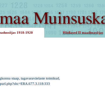
badussõjas 1918-1920
Hiidlased II maailmasõjas
gkonna staap, tagavaraväelaste toimikud,
/_purl.php?shc=ERA.677.3.118:333