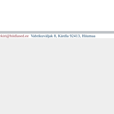
kiri@hiidlased.ee
Vabrikuväljak 8, Kärdla 92413, Hiiumaa